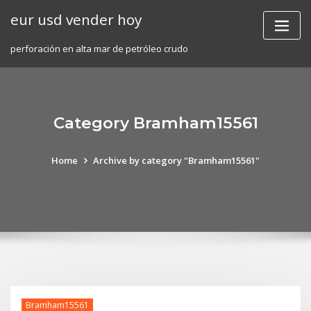
Skip
eur usd vender hoy
to
content
perforación en alta mar de petróleo crudo
Category Bramham15561
Home
Archive by category "Bramham15561"
Bramham15561