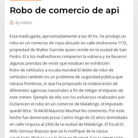
Robo de comercio de api
by
Admin
Esta madrugada, aproximadamente a las 05 hs. Se produjo un
robo en un comercio de ropa ubicado en calle Anchorena 1172,
propiedad de Walter Garrote quien reside en la ciudad de San
Pedro. El o los malhechores rompieron la vidriera y se llevaron
algunas prendas de vestir que estaban en exhibición.
Robo de vehículos a escala mundial El delito de robo de
vehículos también es un problema de seguridad pública que
rebasa fronteras, lo que ha propiciado la colaboración de
diferentes agencias nacionales a fin de mitigar el impacto de
este crimen. Ejemplo de ello son los esfuerzos realizados por
Esclarecen el robo en un comercio de Malabrigo, el imputado
quedó libre. 16:44:00 Mauricio Muchiut No comments. Por este
hecho fue demorado Jesús Carlos Vega de 23 años domiciliado
en calle Urquiza al 2360 de la ciudad de Malabrigo. El fiscal Dr.
Aldo Gerosa dispuso que se lo notifique de la causa
caratulado "Robo" y se lo deje en libertad. Con la integración