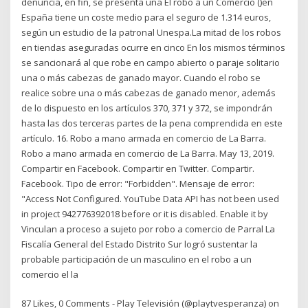
denuncia, en fin, se presenta una El robo a un Comercio ()en
España tiene un coste medio para el seguro de 1.314 euros,
según un estudio de la patronal Unespa.La mitad de los robos
en tiendas aseguradas ocurre en cinco En los mismos términos
se sancionará al que robe en campo abierto o paraje solitario
una o más cabezas de ganado mayor. Cuando el robo se
realice sobre una o más cabezas de ganado menor, además
de lo dispuesto en los artículos 370, 371 y 372, se impondrán
hasta las dos terceras partes de la pena comprendida en este
artículo. 16. Robo a mano armada en comercio de La Barra.
Robo a mano armada en comercio de La Barra. May 13, 2019.
Compartir en Facebook. Compartir en Twitter. Compartir.
Facebook. Tipo de error: "Forbidden". Mensaje de error:
"Access Not Configured. YouTube Data API has not been used
in project 942776392018 before or it is disabled. Enable it by
Vinculan a proceso a sujeto por robo a comercio de Parral La
Fiscalía General del Estado Distrito Sur logró sustentar la
probable participación de un masculino en el robo a un
comercio el la
87 Likes, 0 Comments - Play Televisión (@playtvesperanza) on