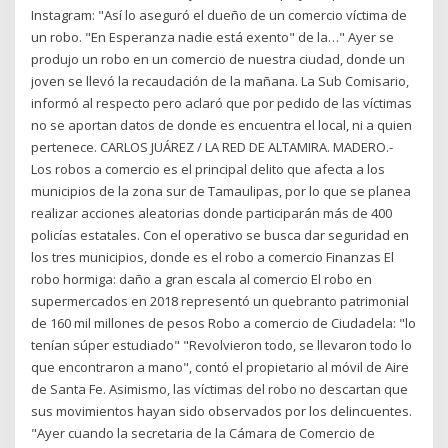
Instagram: "Así lo aseguró el dueño de un comercio víctima de
un robo. "En Esperanza nadie está exento" de la…" Ayer se
produjo un robo en un comercio de nuestra ciudad, donde un
joven se llevó la recaudación de la mañana. La Sub Comisario,
informó al respecto pero aclaró que por pedido de las víctimas
no se aportan datos de donde es encuentra el local, ni a quien
pertenece. CARLOS JUÁREZ / LA RED DE ALTAMIRA. MADERO.-
Los robos a comercio es el principal delito que afecta a los
municipios de la zona sur de Tamaulipas, por lo que se planea
realizar acciones aleatorias donde participarán más de 400
policías estatales. Con el operativo se busca dar seguridad en
los tres municipios, donde es el robo a comercio Finanzas El
robo hormiga: daño a gran escala al comercio El robo en
supermercados en 2018 representó un quebranto patrimonial
de 160 mil millones de pesos Robo a comercio de Ciudadela: "lo
tenían súper estudiado" "Revolvieron todo, se llevaron todo lo
que encontraron a mano", contó el propietario al móvil de Aire
de Santa Fe. Asimismo, las víctimas del robo no descartan que
sus movimientos hayan sido observados por los delincuentes.
"Ayer cuando la secretaria de la Cámara de Comercio de