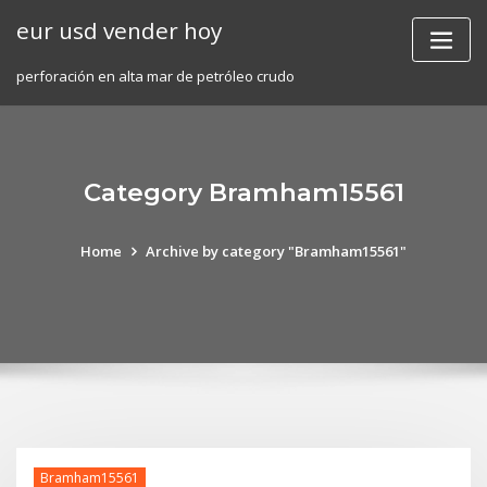
Skip
eur usd vender hoy
to
content
perforación en alta mar de petróleo crudo
Category Bramham15561
Home
Archive by category "Bramham15561"
Bramham15561