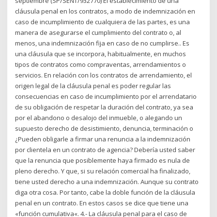
septiembre (SP/SENT/932770) El establecimiento de una
cláusula penal en los contratos, a modo de indemnización en
caso de incumplimiento de cualquiera de las partes, es una
manera de asegurarse el cumplimiento del contrato o, al
menos, una indemnización fija en caso de no cumplirse.. Es
una cláusula que se incorpora, habitualmente, en muchos
tipos de contratos como compraventas, arrendamientos o
servicios. En relación con los contratos de arrendamiento, el
origen legal de la cláusula penal es poder regular las
consecuencias en caso de incumplimiento por el arrendatario
de su obligación de respetar la duración del contrato, ya sea
por el abandono o desalojo del inmueble, o alegando un
supuesto derecho de desistimiento, denuncia, terminación o
¿Pueden obligarle a firmar una renuncia a la indemnización
por clientela en un contrato de agencia? Debería usted saber
que la renuncia que posiblemente haya firmado es nula de
pleno derecho. Y que, si su relación comercial ha finalizado,
tiene usted derecho a una indemnización. Aunque su contrato
diga otra cosa. Por tanto, cabe la doble función de la cláusula
penal en un contrato. En estos casos se dice que tiene una
«función cumulativa«. 4.- La cláusula penal para el caso de