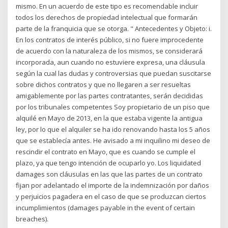
mismo. En un acuerdo de este tipo es recomendable incluir
todos los derechos de propiedad intelectual que formarán
parte de la franquicia que se otorga. " Antecedentes y Objeto: i.
En los contratos de interés público, si no fuere improcedente
de acuerdo con la naturaleza de los mismos, se considerará
incorporada, aun cuando no estuviere expresa, una cláusula
según la cual las dudas y controversias que puedan suscitarse
sobre dichos contratos y que no llegaren a ser resueltas
amigablemente por las partes contratantes, serán decididas
por los tribunales competentes Soy propietario de un piso que
alquilé en Mayo de 2013, en la que estaba vigente la antigua
ley, por lo que el alquiler se ha ido renovando hasta los 5 años
que se establecía antes. He avisado a mi inquilino mi deseo de
rescindir el contrato en Mayo, que es cuando se cumple el
plazo, ya que tengo intención de ocuparlo yo. Los liquidated
damages son cláusulas en las que las partes de un contrato
fijan por adelantado el importe de la indemnización por daños
y perjuicios pagadera en el caso de que se produzcan ciertos
incumplimientos (damages payable in the event of certain
breaches).